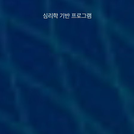
심리학 기반 프로그램