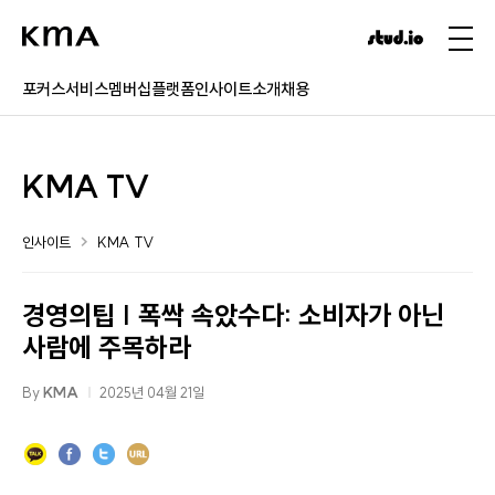
포커스
서비스
멤버십
플랫폼
인사이트
소개
채용
KMA TV
인사이트
KMA TV
경영의팁 | 폭싹 속았수다: 소비자가 아닌
사람에 주목하라
By
KMA
2025년 04월 21일