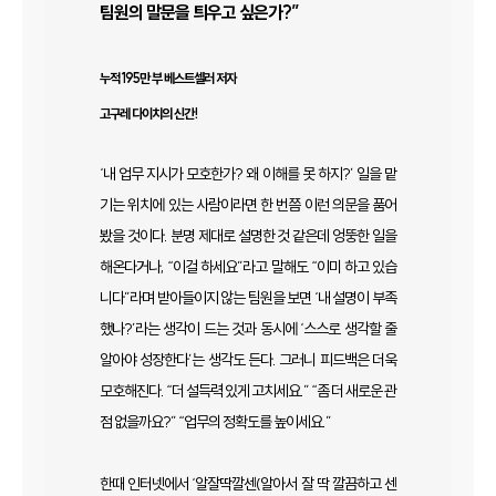
팀원의 말문을 틔우고 싶은가?”
누적 195만 부 베스트셀러 저자
고구레 다이치의 신간!
‘내 업무 지시가 모호한가? 왜 이해를 못 하지?’ 일을 맡
기는 위치에 있는 사람이라면 한 번쯤 이런 의문을 품어
봤을 것이다. 분명 제대로 설명한 것 같은데 엉뚱한 일을
해온다거나, “이걸 하세요”라고 말해도 “이미 하고 있습
니다”라며 받아들이지 않는 팀원을 보면 ‘내 설명이 부족
했나?’라는 생각이 드는 것과 동시에 ‘스스로 생각할 줄
알아야 성장한다’는 생각도 든다. 그러니 피드백은 더욱
모호해진다. “더 설득력 있게 고치세요.” “좀 더 새로운 관
점 없을까요?” “업무의 정확도를 높이세요.”
한때 인터넷에서 ‘알잘딱깔센(알아서 잘 딱 깔끔하고 센