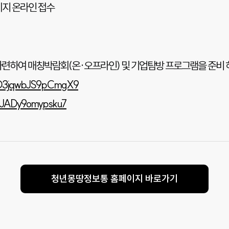
이지 온라인 접수
 마련하여 매칭박람회(온·오프라인) 및 기업탐방 프로그램을 준비 
XGD3jqwbJS9pCmgX9
ZBEJADy9omypsku7
청년몽땅정보통 홈페이지 바로가기