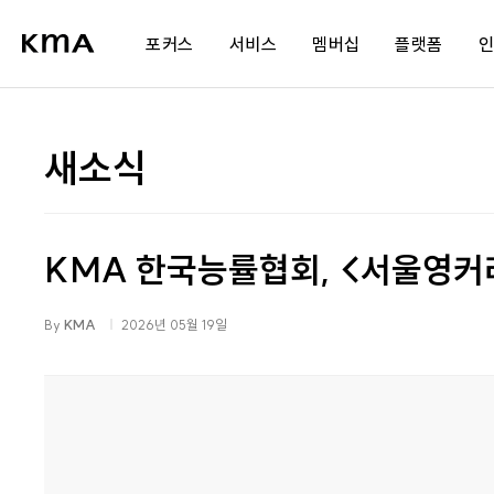
포커스
서비스
멤버십
플랫폼
AI 통합 프로그램
교육
멤버십 소개
새소식
공공 AI 전환 플랫폼
컨설팅
세미나 개최내역
st
AI 전문가 육성 과정
플랫폼
제휴사 혜택
s
KMA 한국능률협회, <서울영커
AI 에이전트 개발
네트워크
광고 파트너십
도
조직문화
회원사서비스
stud.io
By
KMA
2026년 05월 19일
가치관 리부트
공공정책파트너
팀빌딩
팀장 리더십
저성과자 관리