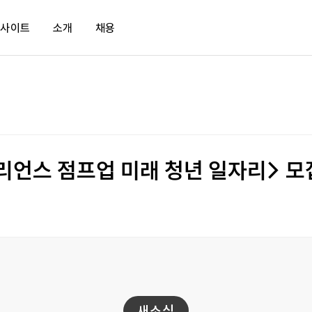
인사이트
소개
채용
바로가기
매거진
새소식
문화
ud.io
보고서
KMA
채용공고
tud.io LXP
KMA TV
임원단사
리언스 점프업 미래 청년 일자리> 모
입 문의
뉴스레터
히스토리
북쿠키
리더십
사회적가치
한국의 경영자상
새소식