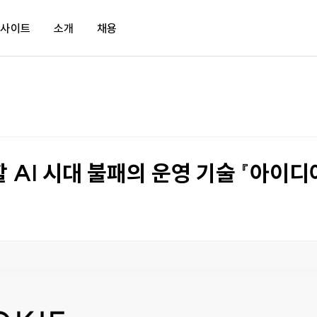
인사이트
소개
채용
바로가기
매거진
새소식
문화
tud.io
보고서
KMA
채용공고
tud.io LXP
KMA TV
임원단사
할 AI 시대 불패의 운영 기술 『아이
입 문의
뉴스레터
히스토리
북쿠키
리더십
사회적가치
한국의 경영자상