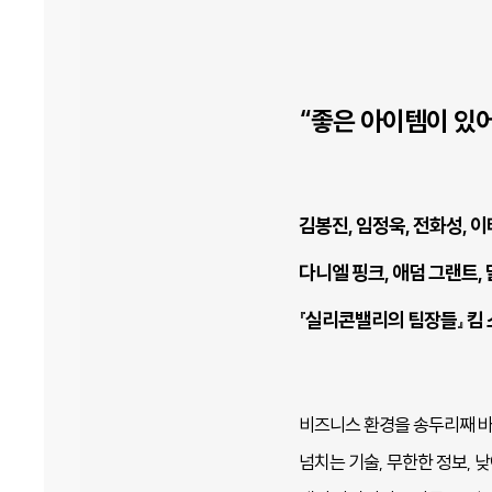
“좋은 아이템이 있어
김봉진, 임정욱, 전화성, 이
다니엘 핑크, 애덤 그랜트, 말
『실리콘밸리의 팀장들』 킴 
비즈니스 환경을 송두리째 바꾼
넘치는 기술, 무한한 정보, 