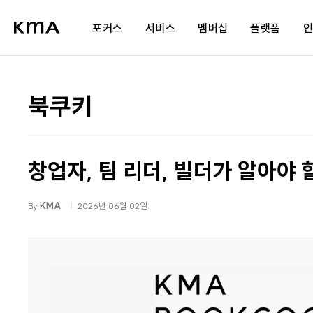
포커스
서비스
멤버십
플랫폼
AI 통합 프로그램
교육
멤버십 소개
북쿠키
공공 AI 전환 플랫폼
컨설팅
세미나 개최내역
s
AI 전문가 육성 과정
플랫폼
제휴사 혜택
s
창업자, 팀 리더, 빌더가 알아야 
AI 에이전트 개발
네트워크
광고 파트너십
도
조직문화
회원사서비스
stud.io
By
KMA
2026년 06월 02일
가치관 리부트
공공정책파트너
팀빌딩
팀장 리더십
저성과자 관리