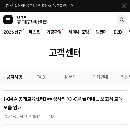
바로가기
중소기업 인재키움 프리미엄 훈련 90% 환급 안내
카
테
고
2026 신규
베스트
개강확정
세미나·포럼
캘린더
B2B
리
고객센터
공지사항
FAQ
1:1문의
계좌안내
회원
[KMA 공개교육센터] 📜 상사의 ‘OK’를 끌어내는 보고서 교육
모음 안내
2026-05-14 09:35:17
412