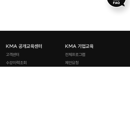
KMA 공개교육센터
KMA 기업교육
고객센터
전체프로그램
수강이력조회
제안요청
회원사 검색
강사지원
오시는 길
최근 검색어
전체삭제
KMA
인기 검색어
홈페이지
stud.io
1
AI 활용
2
Claude
공개교육센터 문의하기