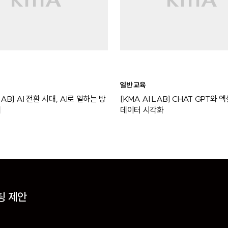
일반 교육
LAB] AI 전환 시대, AI로 일하는 방
[KMA AI LAB] CHAT GPT와
의
데이터 시각화
팅 제안
팅 제안
팅 제안