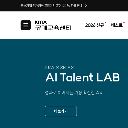
중소기업 인재키움 프리미엄 훈련 90% 환급 안내
2026 신규
베스트
카
테
고
리