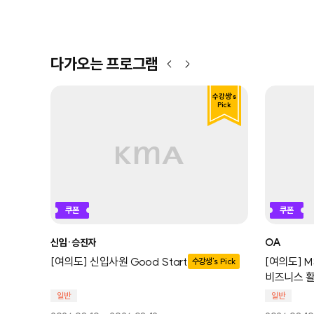
다가오는 프로그램
수강생's
Pick
쿠폰
쿠폰
신임·승진자
OA
[여의도] 신입사원 Good Start
[여의도] M
수강생's Pick
비즈니스 활
일반
일반