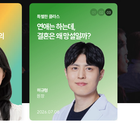
특별한 클라스
최고
연애는 하는데,
H
의
결혼은 왜 망설일까?
함
H
1
허규형
구정
원장
성균
사회
2026.07.08
202