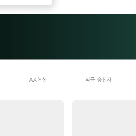
 커스터마이징
교육, 뭉치면 연다
AX혁신
직급·승진자