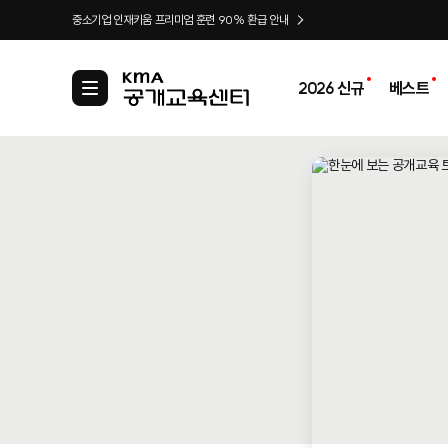
중소기업 인재키움 프리미엄 훈련 90% 환급 안내
2026 신규
베스트
카
테
고
리