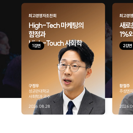
최고경영자조찬회
최고경
High-Tech 마케팅의
새로운
함정과
1%와
High-Touch 사회학
1강연
2강연
구정우
황철주
성균관대학교
주성엔지
사회학과 교수
2026.08.28
2026.0