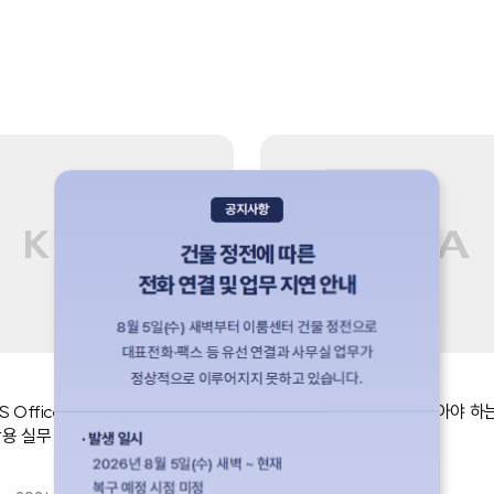
쿠폰
업무생산성
S Office(엑셀, 파워포인트, 워드)
[비대면] 일잘러라면 꼭 알아야 하
용 실무
법
일반