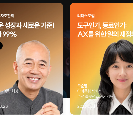
영자조찬회
리더스포럼
 성장과 새로운 기준!
도구인가, 동료인가:
 99%
AX를 위한 일의 재정
오순영
니어링 회장
아마존웹서비스
수석 솔루션즈 아키텍트
8.28
2026.08.14