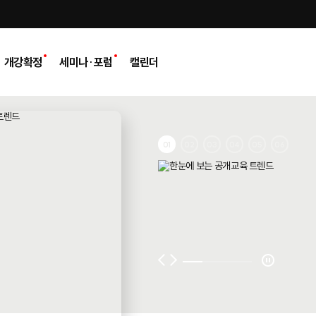
개강확정
세미나·포럼
캘린더
01
02
03
04
05
06