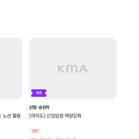
쿠폰
쿠폰
신임·승진자
재무·회
는 노션 활용
[여의도] 신임임원 역량강화
[여의도
일반
일반