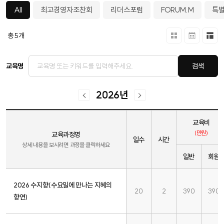
All
최고경영자조찬회
리더스포럼
FORUM.M
특
총
5
개
교육명
검색
2026
년
교육비
(만원)
교육과정명
일수
시간
상세 내용을 보시려면 과정을 클릭하세요
일반
회원
2026 수지향(수요일에 만나는 지혜의
20
2
390
390
향연)