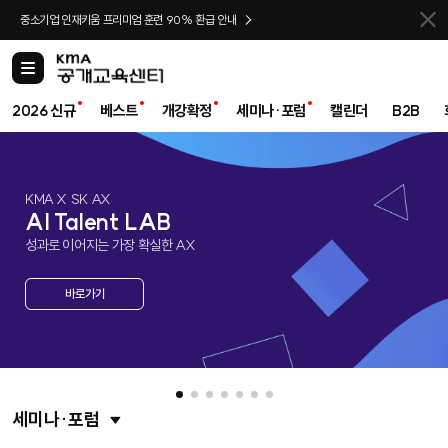
바로가기
중소기업 인재키움 프리미엄 훈련 90% 환급 안내
카
테
고
2026 신규
베스트
개강확정
세미나·포럼
캘린더
B2B
리
KMA X SK AX
AI Talent LAB
성과로 이어지는 가장 확실한 AX
바로가기
세미나·포럼