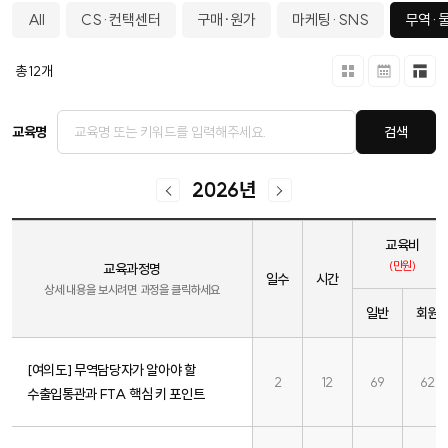
All
CS·컨택센터
구매∙원가
마케팅·SNS
무역·
총
12
개
교육명
검색
2026
년
교육비
(만원)
교육과정명
일수
시간
상세 내용을 보시려면 과정을 클릭하세요
일반
회원
[여의도] 무역담당자가 알아야 할
2
12
69
62
수출입통관과 FTA 핵심 키 포인트