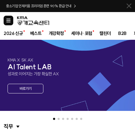
바로가기
중소기업 인재키움 프리미엄 훈련 90% 환급 안내
카
테
고
2026 신규
베스트
개강확정
세미나·포럼
캘린더
B2B
리
KMA X SK AX
AI Talent LAB
성과로 이어지는 가장 확실한 AX
바로가기
직무