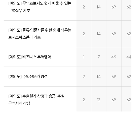
[여의도] 무역초보자도 쉽게 배울 수 있는
2
14
69
62
무역실무 기초
[여의도] 물류 입문자를 위한 쉽게 배우는
2
14
69
62
로지스틱스관리 기초
[여의도] 비즈니스 무역영어
1
7
49
44
[여의도] 수입전문가 양성
2
14
69
62
[여의도] 수출원가 산정과 송금, 추심
2
12
69
62
무역서식 작성
[여의도] 쉽게 배우는 공급사슬관리
2
14
69
62
(SCM) 기초