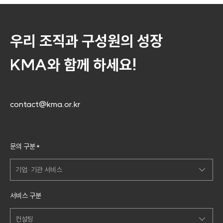
우리 조직과 구성원의 성장
KMA와 함께 하세요!
contact@kma.or.kr
문
문의 구분
*
의
내
용
기업·기관 서비스
입
력
- 선택 -
서비스 구분
기업·기관 서비스
컨설팅