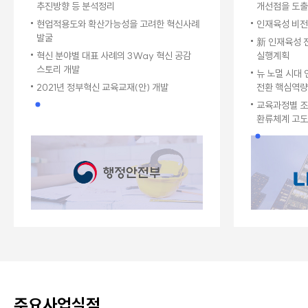
추진방향 등 분석정리
개선점을 도출
현업적용도와 확산가능성을 고려한 혁신사례
인재육성 비전,
발굴
新 인재육성 
혁신 분야별 대표 사례의 3Way 혁신 공감
실행계획
스토리 개발
뉴 노멀 시대
2021년 정부혁신 교육교재(안) 개발
전환 핵심역량
PERFORMANCE EXPERIENCE
교육과정별 조
국내최고 컨설팅
환류체계 고도
수행경험
1962년 설립 이후 매년 50여 개 이상의 컨설팅 프로젝트 수행 경험
컨설팅 분야별 자체 수행조직 및 솔루션 보유
축적된 컨설팅 프로젝트 수행경험에 기반한 노하우 축적
주요사업실적