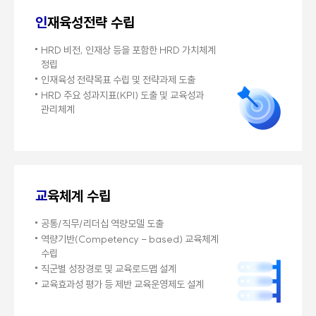
국내최고
인
재육성전략 수립
인지도 및 공신력
HRD 비전, 인재상 등을 포함한
HRD 가치체계
정립
국내외 기 검증된 컨텐츠 및 솔루션 제공
인재육성 전략목표 수립 및 전략과제 도출
오랜 업력과 컨설팅 수행능력을 인정받은 높은 인지도 및 공신력
HRD 주요 성과지표(KPI) 도출 및
교육성과
국내 최고 수준의 컨설팅 품질관리 및 철저한 사후관리
관리체계
교
육체계 수립
공통/직무/리더십 역량모델 도출
역량기반(Competency - based) 교육체계
수립
직군별 성장경로 및 교육로드맵 설계
교육효과성 평가 등 제반
교육운영제도 설계