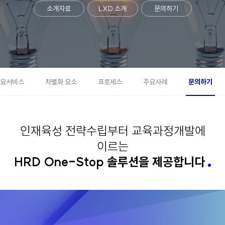
소개자료
LXD 소개
문의하기
요서비스
차별화 요소
프로세스
주요사례
문의하기
서
비
스
소
인재육성 전략수립부터
교육과정개발에
개
이르는
HRD One-Stop 솔루션을
제공합니다