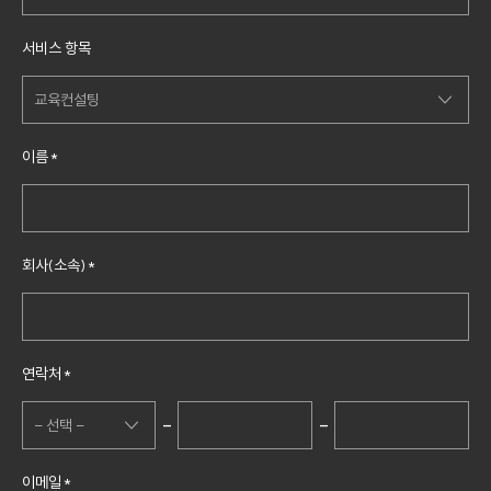
공개교육·단체교육
교육
서비스 항목
회원사서비스
컨설팅
교육컨설팅
제휴·대행
플랫폼
조직컨설팅
홈페이지·시스템
이름
*
강사섭외
교육컨설팅
기타
Korea HR Society
대학역량컨설팅
회사(소속)
*
NCS자격컨설팅
ESG컨설팅
연락처
*
-
-
- 선택 -
- 선택 -
이메일
*