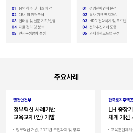
국내최고
01
용역 착수 및 니즈 파악
01
경영전략연계 분석
인지도 및 공신력
02
대내·외 환경분석
02
유사 기관 벤치마킹
03
인터뷰 및 설문 기획/실행
03
HRD 전략체계 및 로드맵
04
자료 정리 및 분석
04
전략추진과제 도출
국내외 기 검증된 컨텐츠 및 솔루션 제공
05
인재육성방향 설정
05
과제실행로드맵 구성
오랜 업력과 컨설팅 수행능력을 인정받은 높은 인지도 및 공신력
국내 최고 수준의 컨설팅 품질관리 및 철저한 사후관리
주요사례
행정안전부
한국토지주택
정부혁신 사례기반
LH 중장
교육교재(안) 개발
체계 개선
정부혁신 개념, 2021년 추진과제 및 향후
교육훈련체계를