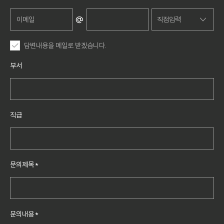
010
@
직접입력
011
직접입력
답변내용을 메일로 받겠습니다.
016
nate.com
부서
017
naver.com
018
daum.net
019
직급
dreamwiz.co
m
empal.com
문의제목
*
gmail.com
hanmail.net
hotmail.com
문의내용
*